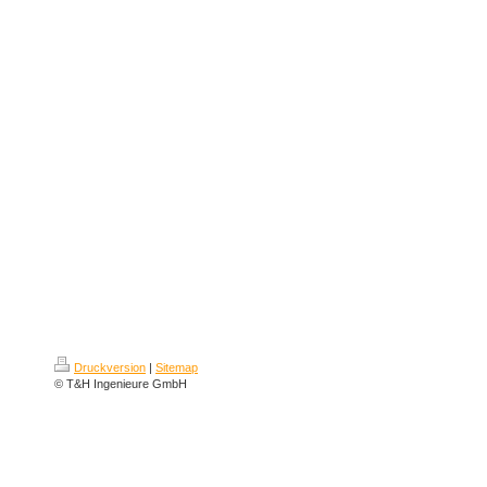
Druckversion
|
Sitemap
© T&H Ingenieure GmbH