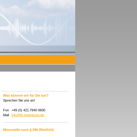
Was können wir für Sie tun?
Sprechen Sie uns an!
Fon +49 (0) 421.7940 0600
Mail
info@th-ingenieure.de
Messstelle nach § 29b
BlmSchG